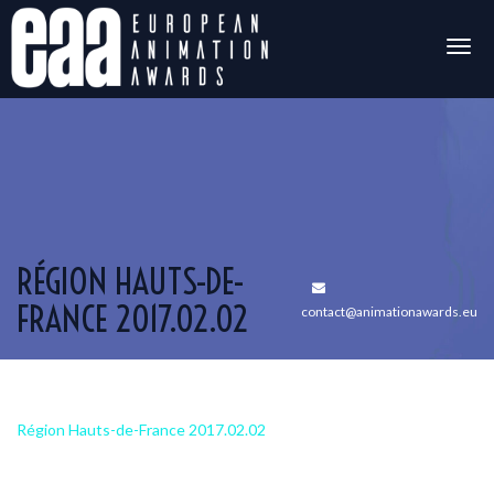
Togg
navig
RÉGION HAUTS-DE-
FRANCE 2017.02.02
contact@animationawards.eu
Région Hauts-de-France 2017.02.02